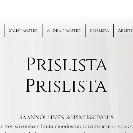
Städtjänster
Andra tjänster
Prislista
Arbets
Prislista
Prislista
SÄÄNNÖLLINEN SOPIMUSSIIVOUS
en kotisiivouksen hinta muodostuu toteutuneen siivoukse