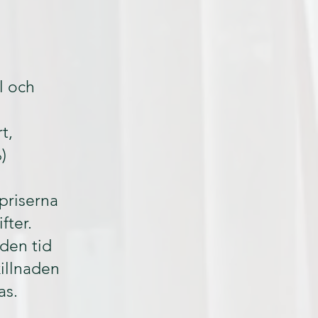
l och
t,
)
 priserna
fter.
 den tid
illnaden
as.