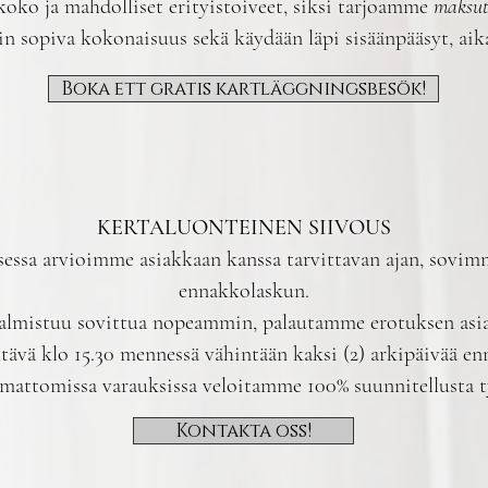
oko ja mahdolliset erityistoiveet, siksi tarjoamme
maksut
in sopiva kokonaisuus sekä käydään läpi sisäänpääsyt, aika
Boka ett gratis kartläggningsbesök!
KERTALUONTEINEN SIIVOUS
sessa arvioimme asiakkaan kanssa tarvittavan ajan, sovim
ennakkolaskun.
almistuu sovittua nopeammin, palautamme erotuksen asiak
ävä klo 15.30 mennessä vähintään kaksi (2) arkipäivää en
mattomissa varauksissa veloitamme 100% suunnitellusta t
Kontakta oss!