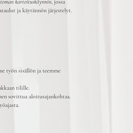
toman kartoituskäynnin
, jossa
taulut ja käytännön järjestelyt.
me työn sisällön ja teemme
kaan tilille.
nen sovittua aloitusajankohtaa.
yöajasta.