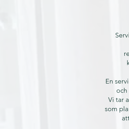
Serv
r
En servi
och 
Vi tar 
som pla
at