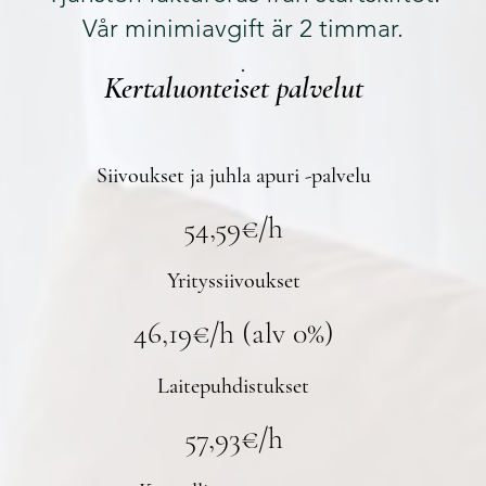
Vår minimiavgift är 2 timmar.
.
Kertaluonteiset palvelut
​Siivoukset ja
juhla apuri -palvelu
54,59€/h
Yrityssiivoukset
46,19€/h (alv 0%)
Laitepuhdistukset
57,93€/h