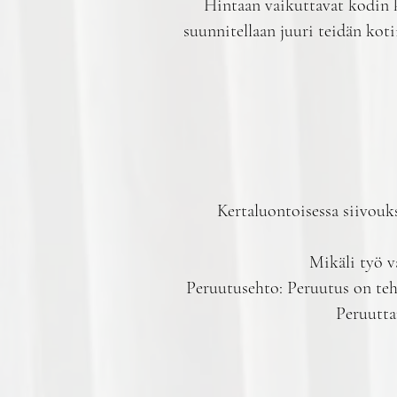
Hintaan vaikuttavat kodin k
suunnitellaan juuri teidän koti
Kertaluontoisessa siivouk
Mikäli työ v
Peruutusehto: Peruutus on teht
Peruutta