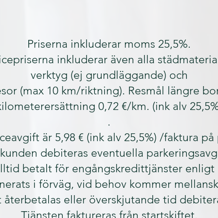
Priserna inkluderar moms 25,5%.
icepriserna inkluderar även alla städmateria
verktyg (ej grundläggande) och
esor (max 10 km/riktning). Resmål längre bor
kilometerersättning 0,72 €/km. (ink alv 25,5%
.
ceavgift är 5,98 € (ink alv 25,5%) /faktura på
kunden debiteras eventuella parkeringsavgi
alltid betalt för engångskredittjänster enligt
nerats i förväg, vid behov kommer mellansk
t återbetalas eller överskjutande tid debiter
Tjänsten faktureras från startskiftet.